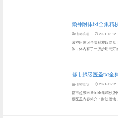
懒神附体txt全集
都市官场
2021-12-12
懒神附体txt全集精校版网
体，体内有了一股妙用无穷
都市超级医圣txt
都市官场
2021-11-12
都市超级医圣txt全集精校
级医圣内容简介：财法侣地