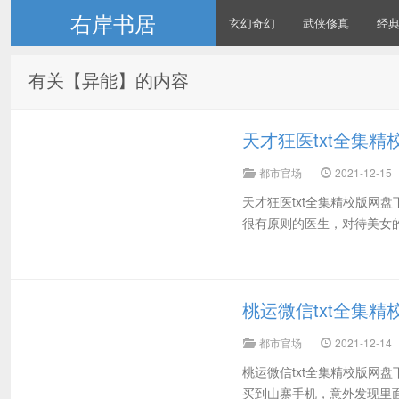
右岸书居
玄幻奇幻
武侠修真
经
有关【异能】的内容
天才狂医txt全集
都市官场
2021-12-15
天才狂医txt全集精校版网
很有原则的医生，对待美女
桃运微信txt全集
都市官场
2021-12-14
桃运微信txt全集精校版网
买到山寨手机，意外发现里