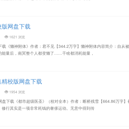
精校版网盘下载
1621 浏览
盘下载《懒神附体》作者：君不见【344.2万字】懒神附体内容简介：自从
的能量后，南冥整个人都变懒了……干啥都消耗能量，
全集精校版网盘下载
1954 浏览
版网盘下载《都市超级医圣》（校对全本）作者：断桥残雪【664.86万字】
，修行其实是一项非常耗钱的奢侈运动。无意中得到传