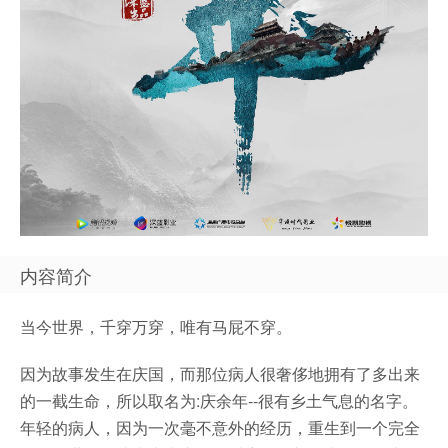
内容简介
当今世界，千穿万穿，唯有马屁不穿。
因为故事发生在庆国，而那位病人很奢侈地拥有了多出来
的一截生命，所以取名为:庆余年--很有乡土气息的名字。
年轻的病人，因为一次毫不意外的经历，重生到一个完全