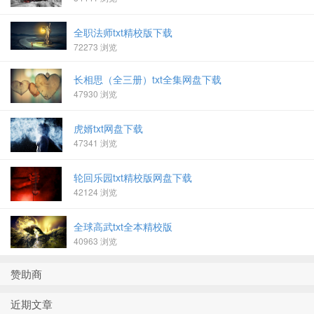
全职法师txt精校版下载
72273 浏览
长相思（全三册）txt全集网盘下载
47930 浏览
虎婿txt网盘下载
47341 浏览
轮回乐园txt精校版网盘下载
42124 浏览
全球高武txt全本精校版
40963 浏览
赞助商
近期文章