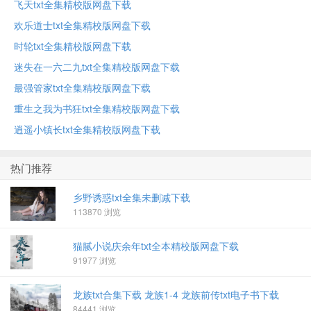
飞天txt全集精校版网盘下载
欢乐道士txt全集精校版网盘下载
时轮txt全集精校版网盘下载
迷失在一六二九txt全集精校版网盘下载
最强管家txt全集精校版网盘下载
重生之我为书狂txt全集精校版网盘下载
逍遥小镇长txt全集精校版网盘下载
热门推荐
乡野诱惑txt全集未删减下载
113870 浏览
猫腻小说庆余年txt全本精校版网盘下载
91977 浏览
龙族txt合集下载 龙族1-4 龙族前传txt电子书下载
84441 浏览