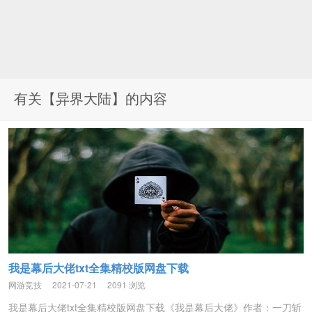
有关【异界大陆】的内容
我是幕后大佬txt全集精校版网盘下载
网游竞技
2021-07-21
2091 浏览
我是幕后大佬txt全集精校版网盘下载《我是幕后大佬》作者：一刀斩