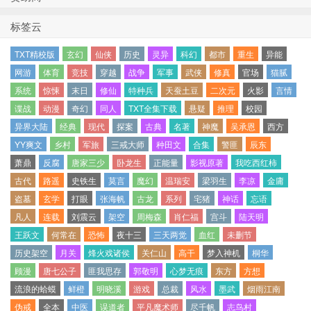
标签云
TXT精校版
玄幻
仙侠
历史
灵异
科幻
都市
重生
异能
网游
体育
竞技
穿越
战争
军事
武侠
修真
官场
猫腻
系统
惊悚
末日
修仙
特种兵
天蚕土豆
二次元
火影
言情
谍战
动漫
奇幻
同人
TXT全集下载
悬疑
推理
校园
异界大陆
经典
现代
探案
古典
名著
神魔
吴承恩
西方
YY爽文
乡村
军旅
三戒大师
种田文
合集
警匪
辰东
萧鼎
反腐
唐家三少
卧龙生
正能量
影视原著
我吃西红柿
古代
路遥
史铁生
莫言
魔幻
温瑞安
梁羽生
李凉
金庸
盗墓
玄学
打眼
张海帆
古龙
系列
宅猪
神话
忘语
凡人
连载
刘震云
架空
周梅森
肖仁福
宫斗
陆天明
王跃文
何常在
恐怖
夜十三
三天两觉
血红
未删节
历史架空
月关
烽火戏诸侯
关仁山
高干
梦入神机
桐华
顾漫
唐七公子
匪我思存
郭敬明
心梦无痕
东方
方想
流浪的蛤蟆
鲜橙
明晓溪
游戏
总裁
风水
墨武
烟雨江南
伪戒
全本
中医
误道者
平凡魔术师
尽千帆
志鸟村