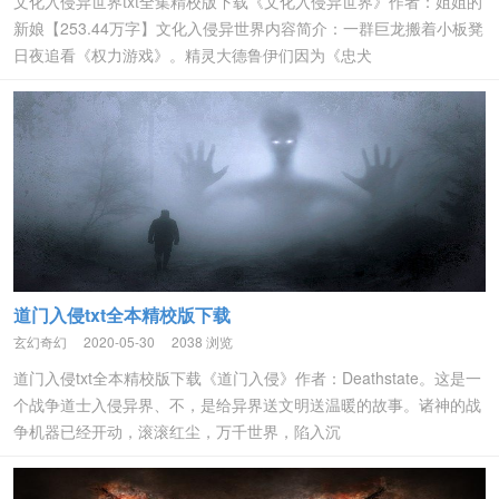
文化入侵异世界txt全集精校版下载《文化入侵异世界》作者：姐姐的
新娘【253.44万字】文化入侵异世界内容简介：一群巨龙搬着小板凳
日夜追看《权力游戏》。精灵大德鲁伊们因为《忠犬
道门入侵txt全本精校版下载
玄幻奇幻
2020-05-30
2038 浏览
道门入侵txt全本精校版下载《道门入侵》作者：Deathstate。这是一
个战争道士入侵异界、不，是给异界送文明送温暖的故事。诸神的战
争机器已经开动，滚滚红尘，万千世界，陷入沉