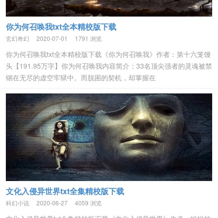
你为何召唤我txt全本精校版下载
玄幻奇幻
2020-07-01
1791 浏览
你为何召唤我txt全本精校版下载《你为何召唤我》作者：第十六笼馒
头【191.95万字】你为何召唤我内容简介：33名顶尖强者的灵魂被禁
锢在无尽的虚空牢狱中。而脱困的契机，却掌握在
文化入侵异世界txt全集精校版下载
科幻小说
2020-06-27
4059 浏览