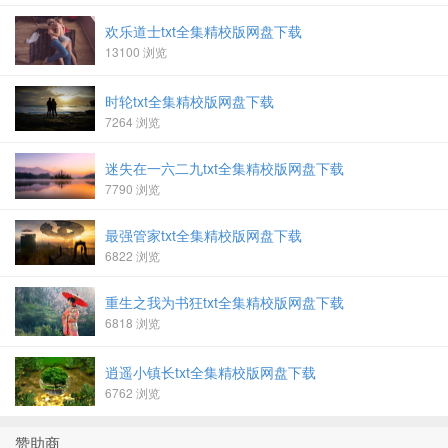
欢乐道士txt全集精校版网盘下载
13100 浏览
时轮txt全集精校版网盘下载
7264 浏览
迷失在一六二九txt全集精校版网盘下载
7790 浏览
最强管家txt全集精校版网盘下载
6822 浏览
重生之我为书狂txt全集精校版网盘下载
6818 浏览
逍遥小镇长txt全集精校版网盘下载
6762 浏览
赞助商