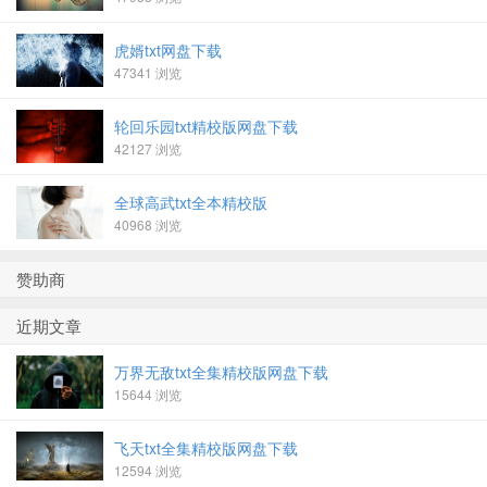
虎婿txt网盘下载
47341 浏览
轮回乐园txt精校版网盘下载
42127 浏览
全球高武txt全本精校版
40968 浏览
赞助商
近期文章
万界无敌txt全集精校版网盘下载
15644 浏览
飞天txt全集精校版网盘下载
12594 浏览