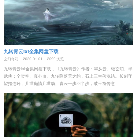
九转青云txt全集网盘下载
玄幻奇幻
2020-01-01
2099 浏览
九转青云txt全集网盘下载，《九转青云》作者：墨从云。轻玄幻、半
武侠；全架空、真心血。九转降落天之约，石上三生落魂结。长剑守
望扣连环，几世痴情几世劫。青云一步羽半步，破玉符传意