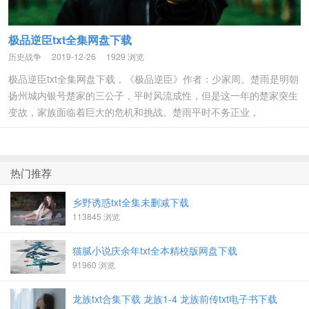
极品逆臣txt全集网盘下载
历史战争
2019-12-26
1929 浏览
极品逆臣txt全集网盘下载，《极品逆臣》作者：少家周。楚雨是明朝
扬州城内银号楚家的三公子，平时风流成性，但是这一年的楚家突生
变故，家族面临着巨大的危机和挑战。楚雨平时不务正业，
热门推荐
乡野诱惑txt全集未删减下载
113845 浏览
猫腻小说庆余年txt全本精校版网盘下载
91960 浏览
龙族txt合集下载 龙族1-4 龙族前传txt电子书下载