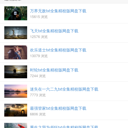
万界无敌txt全集精校版网盘下载
15615 浏览
飞天txt全集精校版网盘下载
12576 浏览
欢乐道士txt全集精校版网盘下载
13079 浏览
时轮txt全集精校版网盘下载
7244 浏览
迷失在一六二九txt全集精校版网盘下载
7773 浏览
最强管家txt全集精校版网盘下载
6806 浏览
重生之我为书狂txt全集精校版网盘下载