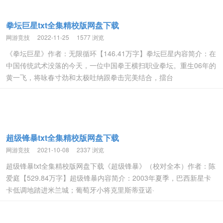
拳坛巨星txt全集精校版网盘下载
网游竞技
2022-11-25
1577 浏览
《拳坛巨星》作者：无限循环【146.41万字】拳坛巨星内容简介：在
中国传统武术没落的今天，一位中国拳王横扫职业拳坛。重生06年的
黄一飞，将咏春寸劲和太极吐纳跟拳击完美结合，擂台
超级锋暴txt全集精校版网盘下载
网游竞技
2021-10-08
2337 浏览
超级锋暴txt全集精校版网盘下载《超级锋暴》（校对全本）作者：陈
爱庭【529.84万字】超级锋暴内容简介：2003年夏季，巴西新星卡
卡低调地踏进米兰城；葡萄牙小将克里斯蒂亚诺·