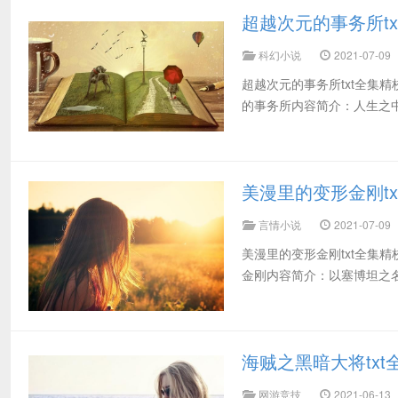
超越次元的事务所t
科幻小说
2021-07-09
超越次元的事务所txt全集
的事务所内容简介：人生之
美漫里的变形金刚t
言情小说
2021-07-09
美漫里的变形金刚txt全集
金刚内容简介：以塞博坦之
海贼之黑暗大将tx
网游竞技
2021-06-13