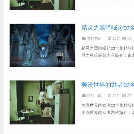
精灵之黑暗崛起tx
玄幻奇幻
2021-09-03
精灵之黑暗崛起txt全集精
灵之黑暗崛起内容简介：青
美漫世界的武者tx
科幻小说
2021-08-27
美漫世界的武者txt全集精
美漫世界的武者内容简介：