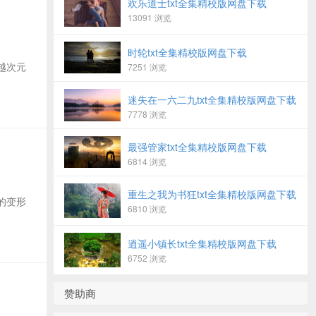
欢乐道士txt全集精校版网盘下载
13091 浏览
时轮txt全集精校版网盘下载
越次元
7251 浏览
迷失在一六二九txt全集精校版网盘下载
7778 浏览
最强管家txt全集精校版网盘下载
6814 浏览
重生之我为书狂txt全集精校版网盘下载
的变形
6810 浏览
逍遥小镇长txt全集精校版网盘下载
6752 浏览
赞助商