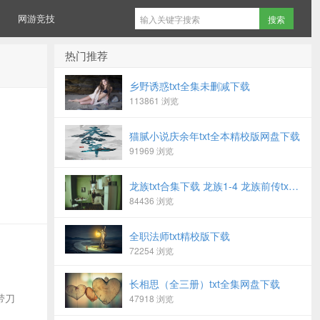
网游竞技
热门推荐
乡野诱惑txt全集未删减下载
113861 浏览
猫腻小说庆余年txt全本精校版网盘下载
91969 浏览
龙族txt合集下载 龙族1-4 龙族前传txt电子书下载
84436 浏览
全职法师txt精校版下载
72254 浏览
长相思（全三册）txt全集网盘下载
带刀
47918 浏览