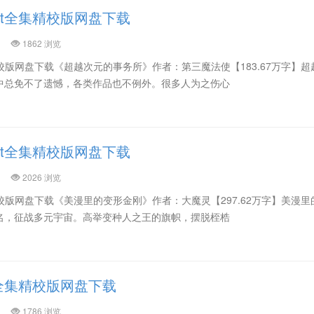
xt全集精校版网盘下载
1862 浏览
精校版网盘下载《超越次元的事务所》作者：第三魔法使【183.67万字】超
中总免不了遗憾，各类作品也不例外。很多人为之伤心
xt全集精校版网盘下载
2026 浏览
精校版网盘下载《美漫里的变形金刚》作者：大魔灵【297.62万字】美漫里
名，征战多元宇宙。高举变种人之王的旗帜，摆脱桎梏
t全集精校版网盘下载
1786 浏览