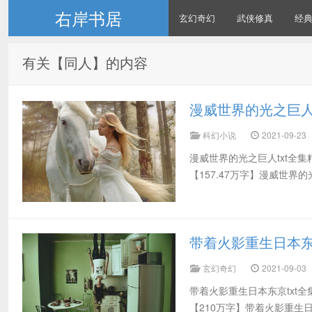
右岸书居
玄幻奇幻
武侠修真
经
有关【同人】的内容
漫威世界的光之巨人
科幻小说
2021-09-23
漫威世界的光之巨人txt全
【157.47万字】漫威世
带着火影重生日本东
玄幻奇幻
2021-09-03
带着火影重生日本东京txt
【210万字】带着火影重