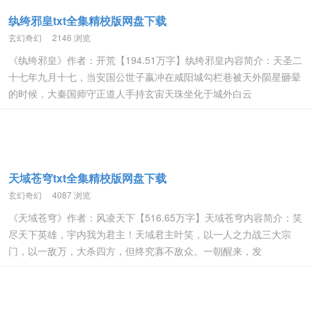
纨绔邪皇txt全集精校版网盘下载
玄幻奇幻
2146 浏览
《纨绔邪皇》作者：开荒【194.51万字】纨绔邪皇内容简介：天圣二
十七年九月十七，当安国公世子嬴冲在咸阳城勾栏巷被天外陨星砸晕
的时候，大秦国师守正道人手持玄宙天珠坐化于城外白云
天域苍穹txt全集精校版网盘下载
玄幻奇幻
4087 浏览
《天域苍穹》作者：风凌天下【516.65万字】天域苍穹内容简介：笑
尽天下英雄，宇内我为君主！天域君主叶笑，以一人之力战三大宗
门，以一敌万，大杀四方，但终究寡不敌众。一朝醒来，发