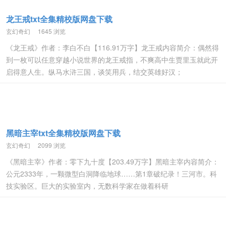
龙王戒txt全集精校版网盘下载
玄幻奇幻
1645 浏览
《龙王戒》作者：李白不白【116.91万字】龙王戒内容简介：偶然得
到一枚可以任意穿越小说世界的龙王戒指，不爽高中生贾里玉就此开
启得意人生。纵马水浒三国，谈笑用兵，结交英雄好汉；
黑暗主宰txt全集精校版网盘下载
玄幻奇幻
2099 浏览
《黑暗主宰》作者：零下九十度【203.49万字】黑暗主宰内容简介：
公元2333年，一颗微型白洞降临地球……第1章破纪录！三河市。科
技实验区。巨大的实验室内，无数科学家在做着科研