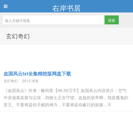
右岸书居
玄幻奇幻
血国风云txt全集精校版网盘下载
玄幻奇幻
2013 浏览
《血国风云》作者：帷间客【96.50万字】血国风云内容简介：空气
中弥漫着血腥与尘埃，四骑士正在守望。血族的皇帝啊，我是魔鬼的
君王。不要再提你天赋的神力，不要再提你蔽日的旌旗，不