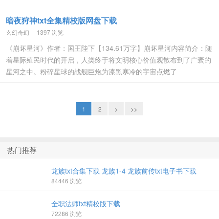
暗夜狩神txt全集精校版网盘下载
玄幻奇幻
1397 浏览
《崩坏星河》作者：国王陛下【134.61万字】崩坏星河内容简介：随
着星际殖民时代的开启，人类终于将文明核心价值观散布到了广袤的
星河之中。粉碎星球的战舰巨炮为漆黑寒冷的宇宙点燃了
1
2
>
>>
热门推荐
龙族txt合集下载 龙族1-4 龙族前传txt电子书下载
84446 浏览
全职法师txt精校版下载
72286 浏览