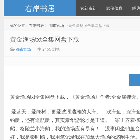
右岸书居
玄幻奇幻
武侠修真
经
你的位置：右岸书居
都市官场
黄金渔场txt全集网盘下载
>
>
黄金渔场txt全集网盘下载
都市官场
2455 浏览
黄金渔场txt全集网盘下载，
《黄金渔场》作者:全金属弹壳
爱蓝天，爱绿树，更爱波澜浩瀚的大海。 浅海鱼，深海
钓艇，还有巡航艇，其实豪华游轮才是王道。 家里养着棕
貂、格陵兰小海豹，我的渔场应有尽有！ 没事闲坐钓鱼台
好，我是秦时鸥，我用笔记录我在加拿大渔场的悠闲生活。