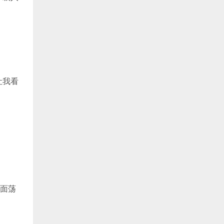
让我看
面荡