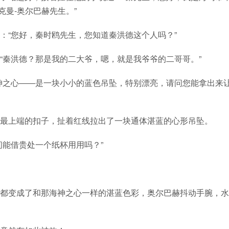
克曼-奥尔巴赫先生。”
：“您好，秦时鸥先生，您知道秦洪德这个人吗？”
“秦洪德？那是我的二大爷，嗯，就是我爷爷的二哥哥。”
神之心――是一块小小的蓝色吊坠，特别漂亮，请问您能拿出来
最上端的扣子，扯着红线拉出了一块通体湛蓝的心形吊坠。
问能借贵处一个纸杯用用吗？”
都变成了和那海神之心一样的湛蓝色彩，奥尔巴赫抖动手腕，水