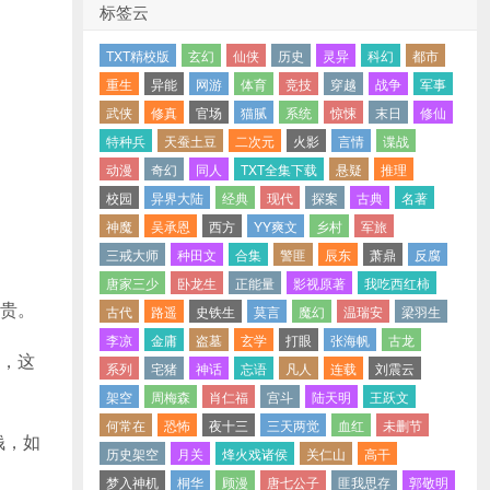
标签云
TXT精校版
玄幻
仙侠
历史
灵异
科幻
都市
重生
异能
网游
体育
竞技
穿越
战争
军事
武侠
修真
官场
猫腻
系统
惊悚
末日
修仙
特种兵
天蚕土豆
二次元
火影
言情
谍战
动漫
奇幻
同人
TXT全集下载
悬疑
推理
校园
异界大陆
经典
现代
探案
古典
名著
神魔
吴承恩
西方
YY爽文
乡村
军旅
。
三戒大师
种田文
合集
警匪
辰东
萧鼎
反腐
唐家三少
卧龙生
正能量
影视原著
我吃西红柿
贵。
古代
路遥
史铁生
莫言
魔幻
温瑞安
梁羽生
李凉
金庸
盗墓
玄学
打眼
张海帆
古龙
，这
系列
宅猪
神话
忘语
凡人
连载
刘震云
架空
周梅森
肖仁福
宫斗
陆天明
王跃文
何常在
恐怖
夜十三
三天两觉
血红
未删节
钱，如
历史架空
月关
烽火戏诸侯
关仁山
高干
梦入神机
桐华
顾漫
唐七公子
匪我思存
郭敬明