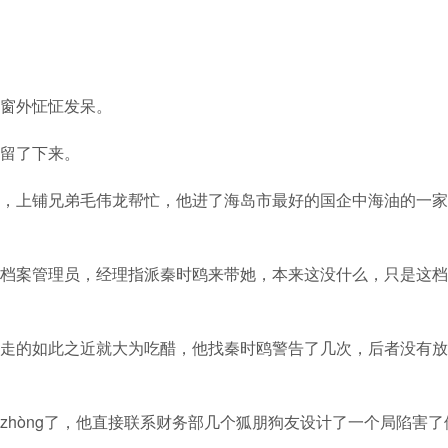
窗外怔怔发呆。
留了下来。
，上铺兄弟毛伟龙帮忙，他进了海岛市最好的国企中海油的一家
档案管理员，经理指派秦时鸥来带她，本来这没什么，只是这档
走的如此之近就大为吃醋，他找秦时鸥警告了几次，后者没有放
hòng了，他直接联系财务部几个狐朋狗友设计了一个局陷害了