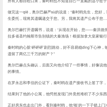
所有人都目瞪口呆，秦时鸥也不知道自己一直戴的这小坠子
做完这一qiē，奥尔巴赫严sù的说道：“秦时鸥先生，您
生委托，现将其遗嘱递交于您。另，我将其遗产公布于您…
奥尔巴赫打开遗嘱书，说道：“从现在开始，您――秦洪德
拉多省圣约翰斯市告别镇的大秦渔场！根据加拿大皇家银行对渔
秦时鸥的心脏‘砰砰砰’剧烈跳动，好不容易稳dìng下心
遗留了两亿三千万的财产？”
奥尔巴赫点头确认，后面又向他介绍了一些事情，好像说他
的事情。
在罗永志和李信的公证下，秦时鸥在遗产接收书上签了字，
结果到了他的小公寓，他愕然发现门外竟然堆积了不少东西
正好房东也走出门外，看到秦时鸥，他‘啪’的一下子锁上门