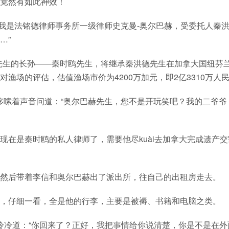
竟然有如此神效！
好，我是法铭德律师事务所一级律师史克曼-奥尔巴赫，受委托人秦
…”
先生的长孙――秦时鸥先生，将继承秦洪德先生在加拿大国纽芬兰
场的评估，估值渔场市价为4200万加元，即2亿3310万人民
神，哆嗦着声音问道：“奥尔巴赫先生，您不是开玩笑吧？我的二爷爷
现在是秦时鸥的私人律师了，需要他尽kuài去加拿大完成遗产交
然后带着李信和奥尔巴赫出了派出所，往自己的出租房走去。
，仔细一看，全是他的行李，主要是被褥、书籍和电脑之类。
冷冷道：“你回来了？正好，我把事情给你说清楚，你是不是在外