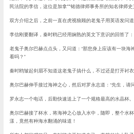
民法院的李信，这位是加拿**铭德律师事务所的知名律师史
双方介绍之后，之前一直在虎视狼顾的老鬼子用英语发问道
李信刚要翻译，秦时鸥已经用娴熟的英文下意识的回答了：
老鬼子奥尔巴赫点点头，又问道：“那您身上应该有一块海
看吗？”
秦时鸥皱起剑眉不知道这老鬼子搞什么，不过还是打开衬衣
奥尔巴赫伸手接过海神之心，然后对罗永志道：“先生，请
罗永志一个电话，后勤快速送上了一个规格最高的水晶杯。
奥尔巴赫接了杯水，将海神之心放入水中，随即，整个水杯
漾，竟然有种海水翻涌的味道！