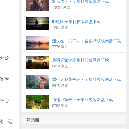
欢乐道士txt全集精校版网盘下载
13091 浏览
时轮txt全集精校版网盘下载
7251 浏览
迷失在一六二九txt全集精校版网盘下载
7778 浏览
分公
最强管家txt全集精校版网盘下载
6814 浏览
案管
重生之我为书狂txt全集精校版网盘下载
6810 浏览
逍遥小镇长txt全集精校版网盘下载
在心
6752 浏览
赞助商
他，诬