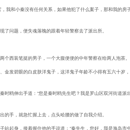
官，我和小秦没有任何关系，如果他犯了什么案子，那和我的房
现了问题，便失魂落魄的跟着年轻警察去了派出所。
两个西装笔挺的男子，一个大腹便便的中年警察在给两人泡茶。
、金发碧眼的白皮肤洋鬼子，这洋鬼子年龄不小得有五六十岁，
秦时鸥伸出手道：“您是秦时鸥先生吧？我是罗山区双河街道派
出的手，就急忙握上去，点头哈腰的做了自我介绍。
子站起身，接着握住他的手说道：“秦先生，您好，我是海岛市