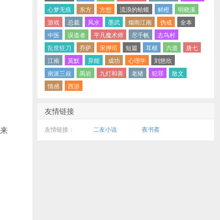
心梦无痕
东方
方想
流浪的蛤蟆
鲜橙
明晓溪
游戏
总裁
风水
墨武
烟雨江南
伪戒
全本
中医
误道者
平凡魔术师
尽千帆
志鸟村
乱世狂刀
乔萨
宋押司
短篇
耳根
六道
唐七
江南
莫默
异能
成功
心理学
刘慈欣
南派三叔
禹岩
九灯和善
老猪
犯罪
散文
情感
西游
友情链接
来
友情链接：
二友小说
夜书斋