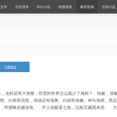
典文学
历史战争
科幻小说
惊悚悬疑
都市官场
言情小说
下载地址
。
鱼，龙虾还有大海蟹，吃货的世界怎么能少了海鲜？ 快艇，游
熊、白熊和浣熊，渔场还有海豚、白鲸和海獭，神马海狸、黑足
，呼朋唤友赌珍珠。 开上游艇逛七海，沉船宝藏我来捞。 大