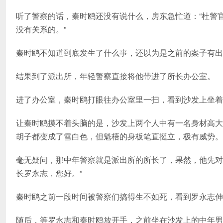
听了警察的话，秦时鸥还没有说什么，房东急忙道：“杜警
没有关系的。”
秦时鸥不知道到底发生了什么事，还以为是之前的案子有出
结果到了派出所，年轻警察直接将他带进了所长办公室。
进了办公室，秦时鸥打眼往办公室里一扫，看到沙发上坐着
让秦时鸥摸不着头脑的是，沙发上两个人中有一名身材高大
胡子都变成了雪白色，但魁梧的身板笔直挺立，极有威势。
毫无疑问，那中年警察就是派出所的所长了，果然，他先对
长罗永志，您好。”
秦时鸥之前一段时间被警察们搞得生不如死，看到罗永志伸
随后，等罗永志和秦时鸥放开手，之前坐在沙发上的中年男