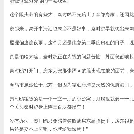
陷他偷盗财务部的一笔现金。
这个跟头栽的有些大，秦时鸥不光赔上了全部身家，还因此
说起来，离开中海油也未必不是好事，秦时鸥早就想出来闯
屋漏偏逢连夜雨，这个月还是他交第二季度房租的日子，现
真是怕啥来啥，秦时鸥正在为钱的问题苦恼，外面忽然响起
秦时鸥打开门，房东大叔那张严sù的脸出现在他的面前，
海岛市虽然位于北方，但因为靠近海洋是天然的优质港口，
秦时鸥租赁的是一个一室一厅的小公寓，月房租就要一千元
个关头秦时鸥身上连三百块都没有！
没有办法，秦时鸥只要陪着笑脸请房东高抬贵手，房东很是
果还是交不上房租，你就给我滚蛋！”