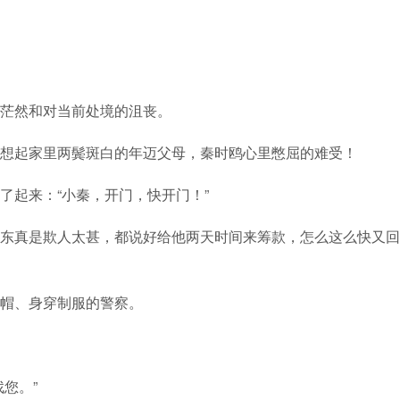
茫然和对当前处境的沮丧。
想起家里两鬓斑白的年迈父母，秦时鸥心里憋屈的难受！
了起来：“小秦，开门，快开门！”
东真是欺人太甚，都说好给他两天时间来筹款，怎么这么快又回
帽、身穿制服的警察。
您。”