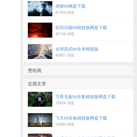
虎婿txt网盘下载
47334 浏览
轮回乐园txt精校版网盘下载
42106 浏览
全球高武txt全本精校版
40951 浏览
赞助商
近期文章
万界无敌txt全集精校版网盘下载
15624 浏览
飞天txt全集精校版网盘下载
12584 浏览