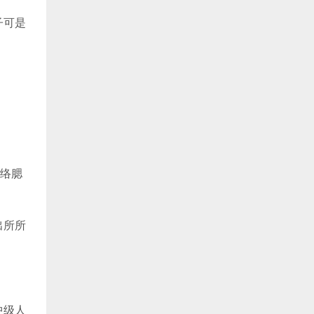
子可是
络腮
出所所
中级人