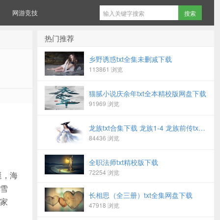
网游竞技
热门推荐
乡野诱惑txt全集未删减下载
113861 浏览
猫腻小说庆余年txt全本精校版网盘下载
91969 浏览
龙族txt合集下载 龙族1-4 龙族前传txt电子书下载
84436 浏览
全职法师txt精校版下载
72254 浏览
艇，海
雪
长相思（全三册）txt全集网盘下载
家
47918 浏览