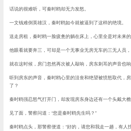
话说的很难听，可秦时鸥却无力发怒。
一文钱难倒英雄汉，秦时鸥如今就被逼到了这样的绝境。
送走房租，秦时鸥一脸疲惫的躺在床上，心里全是对未来的
他眼看就要奔三，可却是一个无事业无房无车的三无人员，
就在这时候，房门忽然再次被人敲响，房东刺耳的声音也响
听到房东的声音，秦时鸥心里的沮丧和绝望被愤怒取代，房
了？
秦时鸥强忍怒气打开门，却发现房东身边还有一个头戴大檐
见了面，警察问道：“您是秦时鸥先生吗？”
秦时鸥点头，那警察便道：“好的，请您和我走一趟，有人找