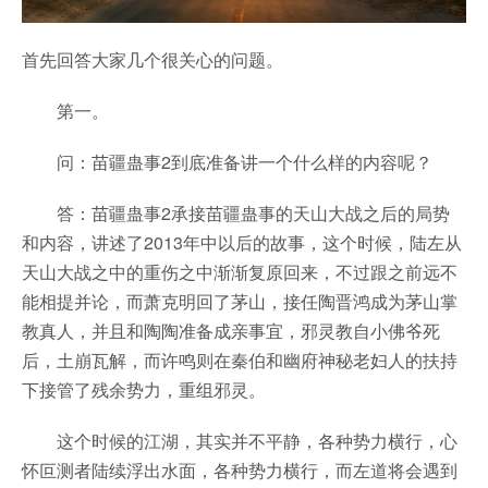
首先回答大家几个很关心的问题。
第一。
问：苗疆蛊事2到底准备讲一个什么样的内容呢？
答：苗疆蛊事2承接苗疆蛊事的天山大战之后的局势
和内容，讲述了2013年中以后的故事，这个时候，陆左从
天山大战之中的重伤之中渐渐复原回来，不过跟之前远不
能相提并论，而萧克明回了茅山，接任陶晋鸿成为茅山掌
教真人，并且和陶陶准备成亲事宜，邪灵教自小佛爷死
后，土崩瓦解，而许鸣则在秦伯和幽府神秘老妇人的扶持
下接管了残余势力，重组邪灵。
这个时候的江湖，其实并不平静，各种势力横行，心
怀叵测者陆续浮出水面，各种势力横行，而左道将会遇到