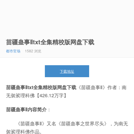
苗疆蛊事Ⅱtxt全集精校版网盘下载
都市官场
1582 浏览
下载地址
苗疆蛊事Ⅱtxt全集精校版网盘下载
《苗疆蛊事Ⅱ》作者：南
无袈裟理科佛【426.12万字】
苗疆蛊事Ⅱ
内容简介
：
《苗疆蛊事Ⅱ》又名《苗疆蛊事之世界尽头》，为南无
袈裟理科佛作品。