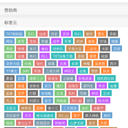
赞助商
标签云
TXT精校版
玄幻
仙侠
历史
灵异
科幻
都市
重生
异能
网游
体育
竞技
穿越
战争
军事
武侠
修真
官场
猫腻
系统
惊悚
末日
修仙
特种兵
天蚕土豆
二次元
火影
言情
谍战
动漫
奇幻
同人
TXT全集下载
悬疑
推理
校园
异界大陆
经典
现代
探案
古典
名著
神魔
吴承恩
西方
YY爽文
乡村
军旅
三戒大师
种田文
合集
警匪
辰东
萧鼎
反腐
唐家三少
卧龙生
正能量
影视原著
我吃西红柿
古代
路遥
史铁生
莫言
魔幻
温瑞安
梁羽生
李凉
金庸
盗墓
玄学
打眼
张海帆
古龙
系列
宅猪
神话
忘语
凡人
连载
刘震云
架空
周梅森
肖仁福
宫斗
陆天明
王跃文
何常在
恐怖
夜十三
三天两觉
血红
未删节
历史架空
月关
烽火戏诸侯
关仁山
高干
梦入神机
桐华
顾漫
唐七公子
匪我思存
郭敬明
心梦无痕
东方
方想