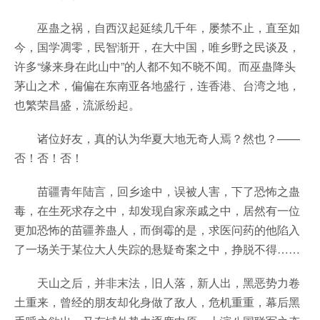
巫蛊之祸，自西汉起延续几千年，屡禁不止，直至如
今，国学凋零，民智渐开，在大中国，唯乡野之民谈及，
许多“缘来身在此山中”的人都不知不晓不闻。而巫蛊降头
茅山之术，偏偏在东南亚各地盛行，连香港、台湾之地，
也繁荣昌盛，流派纷起。
诸位好友，真的认为华夏大地无奇人焉？然也？——
否！否！否！
苗疆青年陆言，回乡途中，误被人害，下了恐怖之蛊
毒，在生死求存之中，却发现自家亲戚之中，居然有一位
更加恐怖的苗疆养蛊人，而倒霉的是，求医问药的他陷入
了一场关于某位大人失踪的悬疑奇案之中，挣脱不得……
天山之后，并非末法，旧人落，新人出，黑恶势力卷
土重来，曾经的朋友却化身做了敌人，危机重重，幕后黑