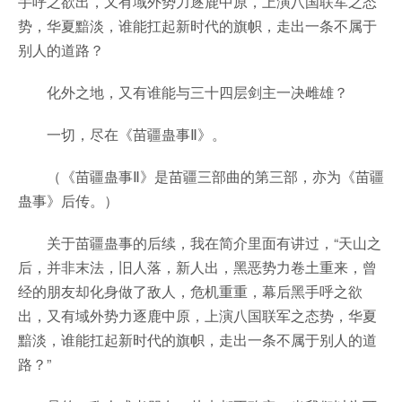
手呼之欲出，又有域外势力逐鹿中原，上演八国联军之态
势，华夏黯淡，谁能扛起新时代的旗帜，走出一条不属于
别人的道路？
化外之地，又有谁能与三十四层剑主一决雌雄？
一切，尽在《苗疆蛊事Ⅱ》。
（《苗疆蛊事Ⅱ》是苗疆三部曲的第三部，亦为《苗疆
蛊事》后传。）
关于苗疆蛊事的后续，我在简介里面有讲过，“天山之
后，并非末法，旧人落，新人出，黑恶势力卷土重来，曾
经的朋友却化身做了敌人，危机重重，幕后黑手呼之欲
出，又有域外势力逐鹿中原，上演八国联军之态势，华夏
黯淡，谁能扛起新时代的旗帜，走出一条不属于别人的道
路？”