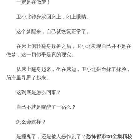
一定是在做梦！
卫小北转身躺回床上，闭上眼睛。
这个梦醒来，自己就恢复正常了。
在床上侧转翻身数番之后，卫小北发现自己并不是在
做梦，这一切似乎是真的现实。
从床上翻身起来，坐在床边，卫小北拼命揉了揉脸，
脑海里寻思了起来。
这到底是怎么回事？
自己不就是喝醉了一宿么？
怎么会这样？
是撞鬼了，还是被人恶作剧了？
恐怖都市txt全集精校