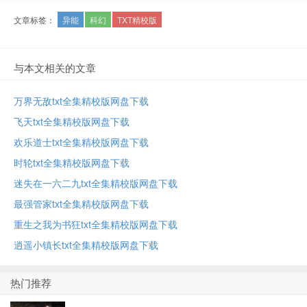
文章标签：
异能
科幻
TXT精校版
与本文相关的文章
万界无敌txt全集精校版网盘下载
飞天txt全集精校版网盘下载
欢乐道士txt全集精校版网盘下载
时轮txt全集精校版网盘下载
迷失在一六二九txt全集精校版网盘下载
最强管家txt全集精校版网盘下载
重生之我为书狂txt全集精校版网盘下载
逍遥小镇长txt全集精校版网盘下载
热门推荐