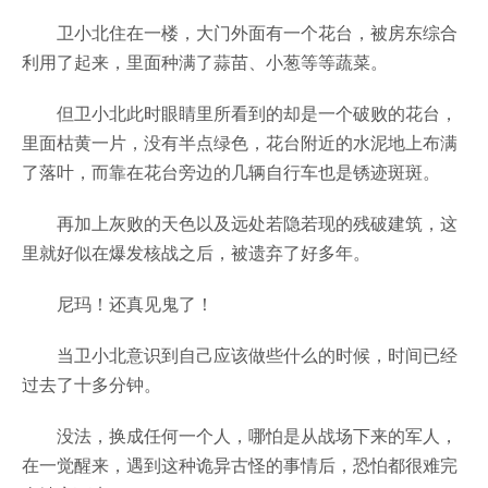
卫小北住在一楼，大门外面有一个花台，被房东综合
利用了起来，里面种满了蒜苗、小葱等等蔬菜。
但卫小北此时眼睛里所看到的却是一个破败的花台，
里面枯黄一片，没有半点绿色，花台附近的水泥地上布满
了落叶，而靠在花台旁边的几辆自行车也是锈迹斑斑。
再加上灰败的天色以及远处若隐若现的残破建筑，这
里就好似在爆发核战之后，被遗弃了好多年。
尼玛！还真见鬼了！
当卫小北意识到自己应该做些什么的时候，时间已经
过去了十多分钟。
没法，换成任何一个人，哪怕是从战场下来的军人，
在一觉醒来，遇到这种诡异古怪的事情后，恐怕都很难完