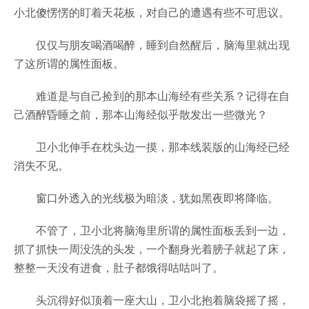
小北傻愣愣的盯着天花板，对自己的遭遇有些不可思议。
仅仅与朋友喝酒喝醉，睡到自然醒后，脑海里就出现
了这所谓的属性面板。
难道是与自己捡到的那本山海经有些关系？记得在自
己酒醉昏睡之前，那本山海经似乎散发出一些微光？
卫小北伸手在枕头边一摸，那本线装版的山海经已经
消失不见。
窗口外透入的光线极为暗淡，犹如黑夜即将降临。
不管了，卫小北将脑海里所谓的属性面板丢到一边，
抓了抓快一周没洗的头发，一个翻身光着膀子就起了床，
整整一天没有进食，肚子都饿得咕咕叫了。
头沉得好似顶着一座大山，卫小北抱着脑袋摇了摇，