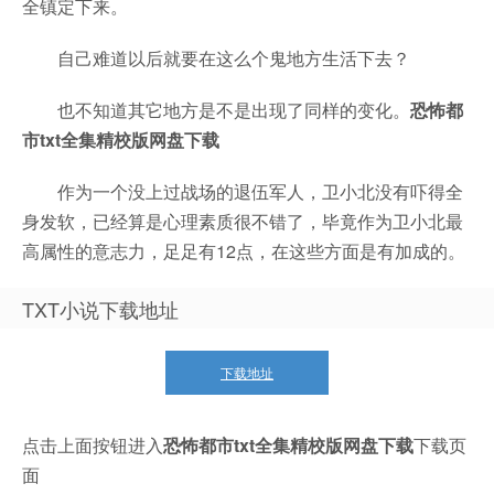
全镇定下来。
自己难道以后就要在这么个鬼地方生活下去？
也不知道其它地方是不是出现了同样的变化。
恐怖都
市txt全集精校版网盘下载
作为一个没上过战场的退伍军人，卫小北没有吓得全
身发软，已经算是心理素质很不错了，毕竟作为卫小北最
高属性的意志力，足足有12点，在这些方面是有加成的。
TXT小说下载地址
下载地址
点击上面按钮进入
恐怖都市txt全集精校版网盘下载
下载页
面