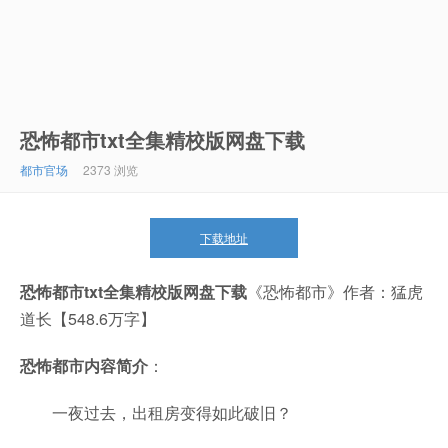
恐怖都市txt全集精校版网盘下载
都市官场
2373 浏览
下载地址
恐怖都市txt全集精校版网盘下载
《恐怖都市》作者：猛虎
道长【548.6万字】
恐怖都市
内容简介
：
一夜过去，出租房变得如此破旧？