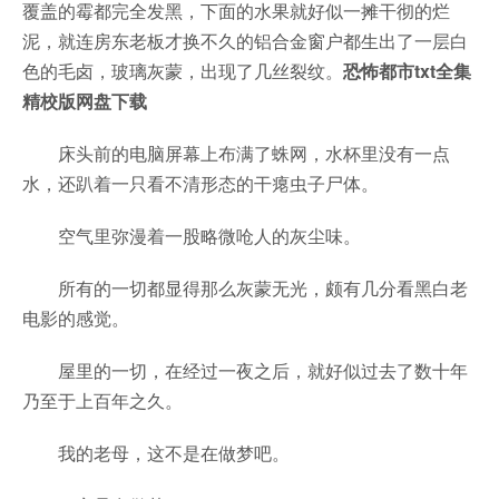
覆盖的霉都完全发黑，下面的水果就好似一摊干彻的烂
泥，就连房东老板才换不久的铝合金窗户都生出了一层白
色的毛卤，玻璃灰蒙，出现了几丝裂纹。
恐怖都市txt全集
精校版网盘下载
床头前的电脑屏幕上布满了蛛网，水杯里没有一点
水，还趴着一只看不清形态的干瘪虫子尸体。
空气里弥漫着一股略微呛人的灰尘味。
所有的一切都显得那么灰蒙无光，颇有几分看黑白老
电影的感觉。
屋里的一切，在经过一夜之后，就好似过去了数十年
乃至于上百年之久。
我的老母，这不是在做梦吧。