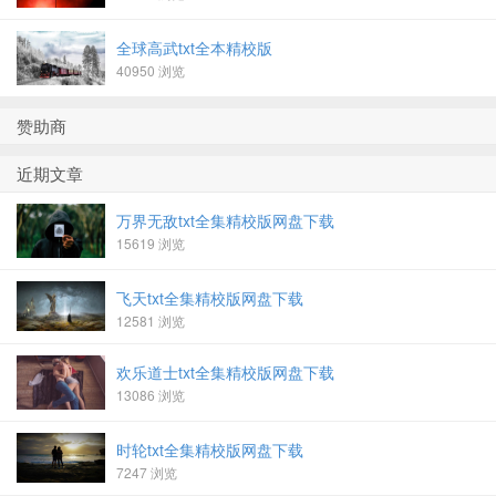
全球高武txt全本精校版
40950 浏览
赞助商
近期文章
万界无敌txt全集精校版网盘下载
15619 浏览
飞天txt全集精校版网盘下载
12581 浏览
欢乐道士txt全集精校版网盘下载
13086 浏览
时轮txt全集精校版网盘下载
7247 浏览